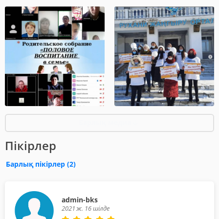
Барлық медиа
Пікірлер
Барлық пікірлер
(2)
admin-bks
2021 ж. 16 шілде