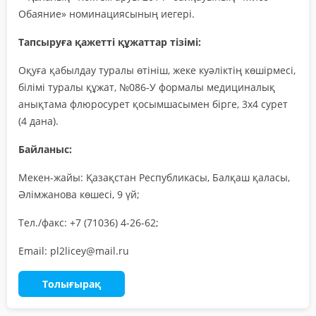
Обаяние» номинациясының иегері.
Тапсыруға қажетті құжаттар тізімі:
Оқуға қабылдау туралы өтініш, жеке куәліктің көшірмесі,
білімі туралы құжат, №086-У формалы медициналық
анықтама флюросурет қосымшасымен бірге, 3х4 сурет
(4 дана).
Байланыс:
Мекен-жайы: Қазақстан Республикасы, Балқаш қаласы,
Әлімжанова көшесі, 9 үй;
Тел./факс: +7 (71036) 4-26-62;
Email: pl2licey@mail.ru
Толығырақ