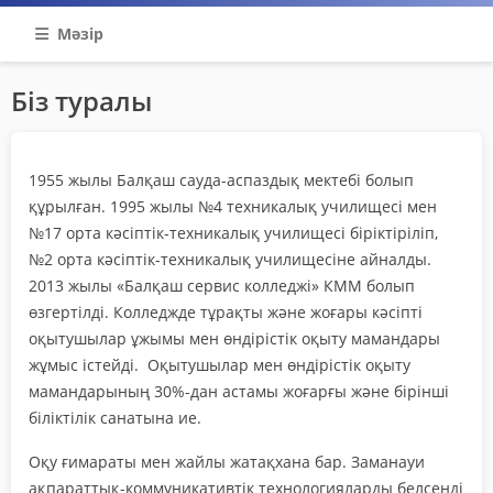
Мәзір
Біз туралы
1955 жылы Балқаш сауда-аспаздық мектебі болып
құрылған. 1995 жылы №4 техникалық училищесі мен
№17 орта кәсіптік-техникалық училищесі біріктіріліп,
№2 орта кәсіптік-техникалық училищесіне айналды.
2013 жылы «Балқаш сервис колледжі» КММ болып
өзгертілді. Колледжде тұрақты және жоғары кәсіпті
оқытушылар ұжымы мен өндірістік оқыту мамандары
жұмыс істейді. Оқытушылар мен өндірістік оқыту
мамандарының 30%-дан астамы жоғарғы және бірінші
біліктілік санатына ие.
Оқу ғимараты мен жайлы жатақхана бар. Заманауи
ақпараттық-коммуникативтік технологияларды белсенді