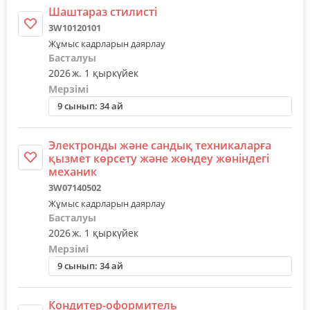
Шаштараз стилисті
3W10120101
Жұмыс кадрларын даярлау
Басталуы
2026 ж. 1 қыркүйек
Мерзімі
9 сынып: 34 ай
Электронды және сандық техникаларға
қызмет көрсету және жөндеу жөніндегі
механик
3W07140502
Жұмыс кадрларын даярлау
Басталуы
2026 ж. 1 қыркүйек
Мерзімі
9 сынып: 34 ай
Кондитер-оформитель