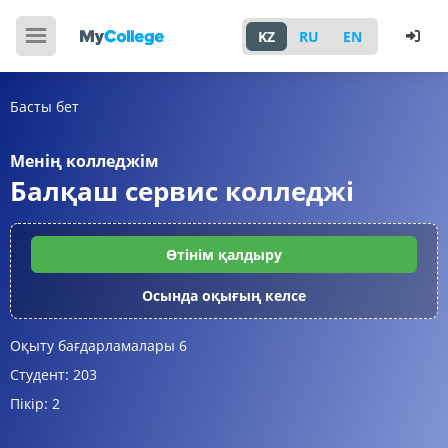
KZ
RU
EN
Басты бет
Менің колледжім
Балқаш сервис колледжі
Өтінім қалдыру
Осында оқығың келсе
Оқыту бағдарламалары
6
Студент:
203
Пікір:
2