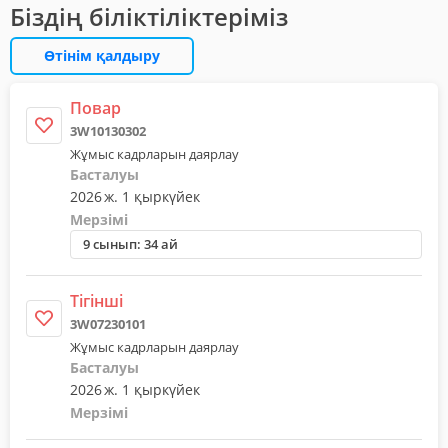
Біздің біліктіліктеріміз
Өтінім қалдыру
Повар
3W10130302
Жұмыс кадрларын даярлау
Басталуы
2026 ж. 1 қыркүйек
Мерзімі
9 сынып: 34 ай
Тігінші
3W07230101
Жұмыс кадрларын даярлау
Басталуы
2026 ж. 1 қыркүйек
Мерзімі